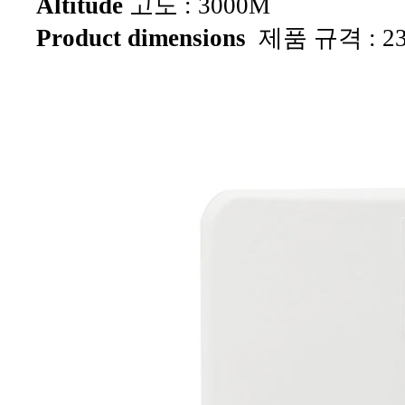
Altitude
고도 : 3000M
Product dimensions
제품 규격 :
2